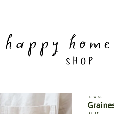
ÉPUISÉ
Graines
3,00
€