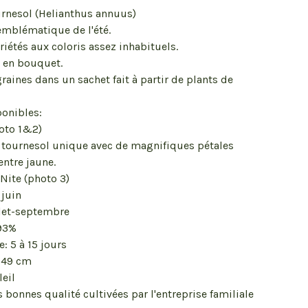
urnesol (Helianthus annuus)
 emblématique de l'été.
ariétés aux coloris assez inhabituels.
t en bouquet.
raines dans un sachet fait à partir de plants de
ponibles:
oto 1&2)
e tournesol unique avec de magnifiques pétales
entre jaune.
Nite (photo 3)
 juin
llet-septembre
93%
: 5 à 15 jours
149 cm
leil
s bonnes qualité cultivées par l'entreprise familiale