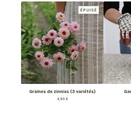
ÉPUISÉ
Graines de zinnias (3 variétés)
Gan
4,95
€