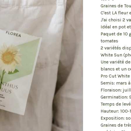
Graines de To
C'est LA fleur
J'ai choisi 2 v
Idéal en pot e
Paquet de 10 g
tomates
2 variétés dis
White Sun (ph
Une variété d
blancs et un c
Pro Cut White 
Semis: mars à
Floraison: jui
Germination: 
Temps de levée
Hauteur: 100-
Exposition: so
Graines de trè